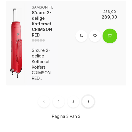
SAMSONITE
458,00
S'cure 2-
289,00
delige
Kofferset
CRIMSON
RED
S'cure 2-
delige
Kofferset
Koffers
CRIMSON
RED...
1
2
3
Pagina 3 van 3