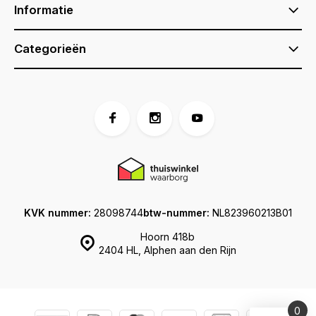
Informatie
Categorieën
KVK nummer:
28098744
btw-nummer:
NL823960213B01
Hoorn 418b
2404 HL, Alphen aan den Rijn
0