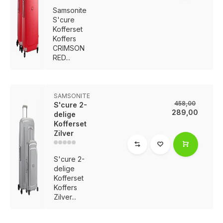
Samsonite
S'cure
Kofferset
Koffers
CRIMSON
RED...
SAMSONITE
458,00
S'cure 2-
289,00
delige
Kofferset
Zilver
S'cure 2-
delige
Kofferset
Koffers
Voor 17:00 besteld, is vandaag verzonden (ma-vr)
Zilver...