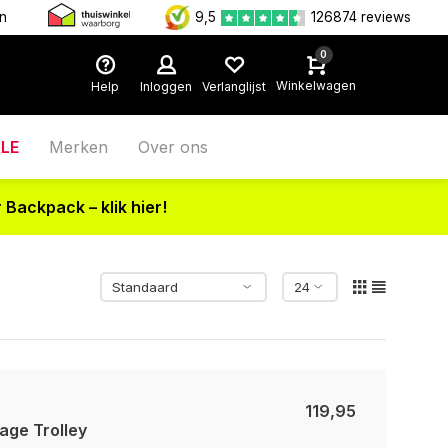
en
9,5
126874 reviews
0
Winkelwagen
Help
Inloggen
Verlanglijst
LE
Merken
Over ons
 Backpack – klik hier!
119,95
ge Trolley