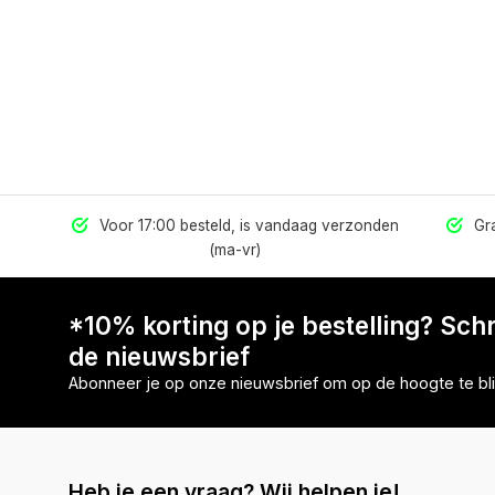
els
Voor 17:00 besteld, is vandaag verzonden
Gra
(ma-vr)
*10% korting op je bestelling? Schri
de nieuwsbrief
Abonneer je op onze nieuwsbrief om op de hoogte te bli
Heb je een vraag? Wij helpen je!