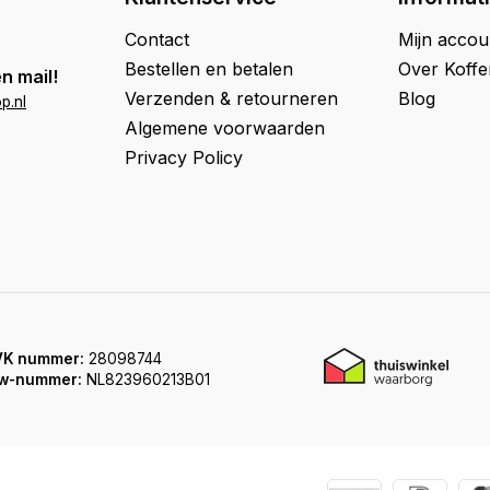
Contact
Mijn accou
Bestellen en betalen
Over Koff
n mail!
Verzenden & retourneren
Blog
p.nl
Algemene voorwaarden
Privacy Policy
VK nummer:
28098744
w-nummer:
NL823960213B01