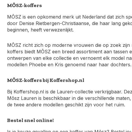
MŌSZ-koffers
MŌSZ is een opkomend merk uit Nederland dat zich speci
door Denise Rietbergen-Christiaanse, die haar lang gek
beginnen, heeft verwezenlijkt.
MŌSZ richt zich op moderne vrouwen die op zoek zijn n
koffers biedt MŌSZ een breed assortiment aan tassen en
ontwerpen van elke collectie en vernoemt elk model naa
modellen Phoebe en Kris genoemd naar haar dochters.
MŌSZ-koffers bij Koffershop.nl
Bij Koffershop.nl is de Lauren-collectie verkrijgbaar. De
Mōsz Lauren is beschikbaar in die verschillende maten
de twee andere modellen geschikt zijn voor het ruim.
Bestel snel online!
Is je keuze gevallen op een koffer van Mōsz? Bestel 