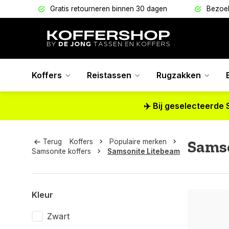
9,95
Gratis retourneren binnen 30 dagen
Bezoek
Koffers
Reistassen
Rugzakken
✈️ Bij geselecteerde 
Sams
Terug
Koffers
Populaire merken
Samsonite koffers
Samsonite Litebeam
Kleur
Zwart