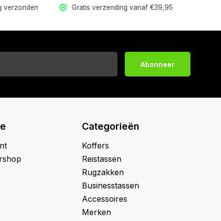
ag verzonden
Gratis verzending vanaf €39,95
G
Abonneer
ie
Categorieën
nt
Koffers
ershop
Reistassen
Rugzakken
Businesstassen
Accessoires
Merken