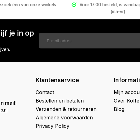
zoek één van onze winkels
Voor 17:00 besteld, is vanda
(ma-vr)
jf je in op
jven.
Klantenservice
Informat
Contact
Mijn accou
Bestellen en betalen
Over Koff
n mail!
Verzenden & retourneren
Blog
p.nl
Algemene voorwaarden
Privacy Policy