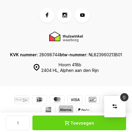
KVK nummer:
28098744
btw-nummer:
NL823960213B01
Hoorn 418b
2404 HL, Alphen aan den Rijn
0
Vergelijk
Start
producte
U
© Koffershop
Sitemap
Verwijder
heeft
alle
Toevoegen
producten
vergelijki
geen