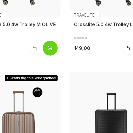
E
TRAVELITE
e 5.0 4w Trolley M OLIVE
Crosslite 5.0 4w Trolley 
149,00
+ Gratis digitale weegschaal