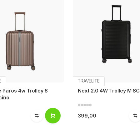
E
TRAVELITE
e Paros 4w Trolley S
Next 2.0 4W Trolley M 
cino
399,00