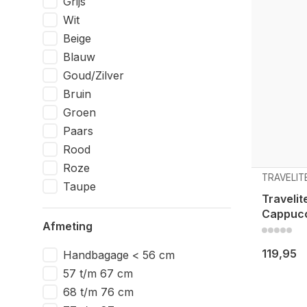
Grijs
Wit
Beige
Blauw
Goud/Zilver
Bruin
Groen
Paars
Rood
Roze
TRAVELIT
Taupe
Travelit
Cappuc
Afmeting
119,95
Handbagage < 56 cm
57 t/m 67 cm
68 t/m 76 cm