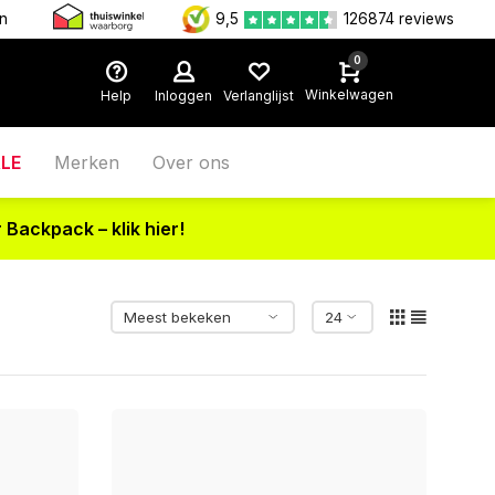
en
9,5
126874 reviews
0
Winkelwagen
Help
Inloggen
Verlanglijst
LE
Merken
Over ons
 Backpack – klik hier!