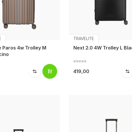
E
TRAVELITE
e Paros 4w Trolley M
Next 2.0 4W Trolley L Bl
cino
419,00