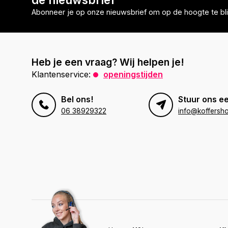
Abonneer je op onze nieuwsbrief om op de hoogte te bli
Heb je een vraag? Wij helpen je!
Klantenservice:
openingstijden
Bel ons!
Stuur ons ee
06 38929322
info@koffersho