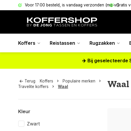
els
Voor 17:00 besteld, is vandaag verzonden (ma-vr)
Gratis 
Koffers
Reistassen
Rugzakken
✈️ Bij geselecteerde 
Waal
Terug
Koffers
Populaire merken
Travelite koffers
Waal
Kleur
Zwart