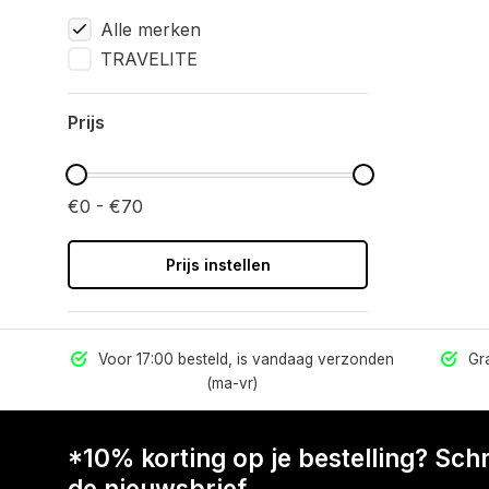
Alle merken
TRAVELITE
Prijs
€0 - €70
Prijs instellen
els
Voor 17:00 besteld, is vandaag verzonden
Gra
(ma-vr)
*10% korting op je bestelling? Schri
de nieuwsbrief