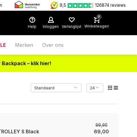
en
9,5
126874 reviews
0
Winkelwagen
Help
Inloggen
Verlanglijst
LE
Merken
Over ons
 Backpack – klik hier!
99,95
ROLLEY S Black
69,00