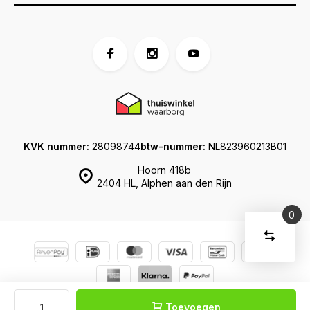
KVK nummer:
28098744
btw-nummer:
NL823960213B01
Hoorn 418b
2404 HL, Alphen aan den Rijn
0
Vergelijk
Start
producte
U
Verwijder
heeft
alle
producten
vergelijki
geen
© Koffershop
Sitemap
artikelen
Toevoegen