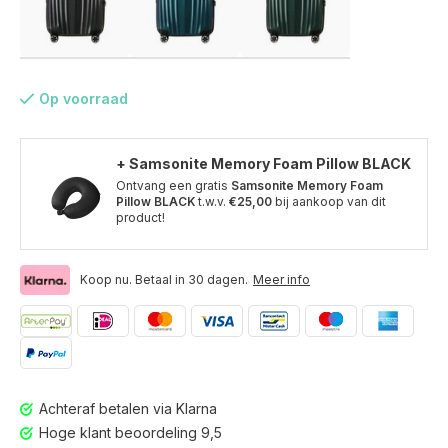
Op voorraad
+ Samsonite Memory Foam Pillow BLACK
Ontvang een gratis
Samsonite Memory Foam
Pillow BLACK
t.w.v.
€25,00
bij aankoop van dit
product!
Koop nu. Betaal in 30 dagen.
Meer info
Voor 17:00 besteld, is vandaag verzonden (ma-vr)
Achteraf betalen via Klarna
Hoge klant beoordeling 9,5