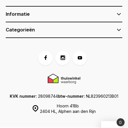
Informatie
Categorieën
KVK nummer:
28098744
btw-nummer:
NL823960213B01
Hoorn 418b
2404 HL, Alphen aan den Rijn
0