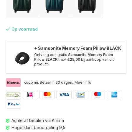
Op voorraad
+ Samsonite Memory Foam Pillow BLACK
Ontvang een gratis
Samsonite Memory Foam
Pillow BLACK
t.w.v.
€25,00
bij aankoop van dit
product!
Koop nu. Betaal in 30 dagen.
Meer info
Voor 17:00 besteld, is vandaag verzonden (ma-vr)
Achteraf betalen via Klarna
Hoge klant beoordeling 9,5