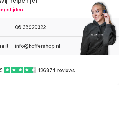
Wij helpen je!
ngstijden
06 38929322
ail!
info@koffershop.nl
,5
126874 reviews