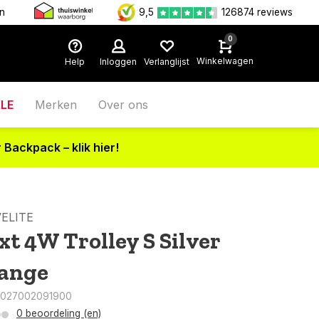
en
9,5
126874 reviews
0
Winkelwagen
Help
Inloggen
Verlanglijst
LE
Merken
Over ons
 Backpack – klik hier!
ELITE
xt 4W Trolley S Silver
ange
4027002091900
0 beoordeling (en)