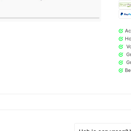
Ac
Ho
Vo
Gr
Gr
Be