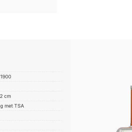
E
1900
22 cm
ing met TSA