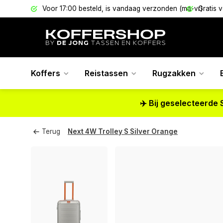
els
Voor 17:00 besteld, is vandaag verzonden (ma-vr)
Gratis 
Koffers
Reistassen
Rugzakken
✈️ Bij geselecteerde 
Terug
Next 4W Trolley S Silver Orange