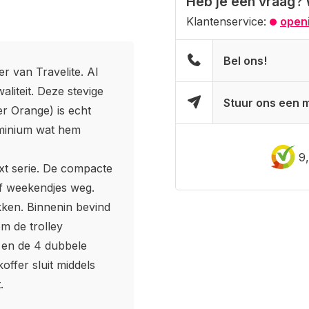
Heb je een vraag? 
Klantenservice:
openi
Bel ons!
er van Travelite. Al
liteit. Deze stevige
Stuur ons een m
er Orange) is echt
luminium wat hem
9
Next serie. De compacte
 of weekendjes weg.
akken. Binnenin bevind
em de trolley
 en de 4 dubbele
offer sluit middels
.