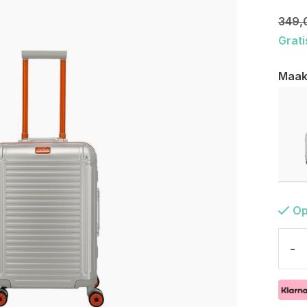
349,
Grati
Maak
Op
-