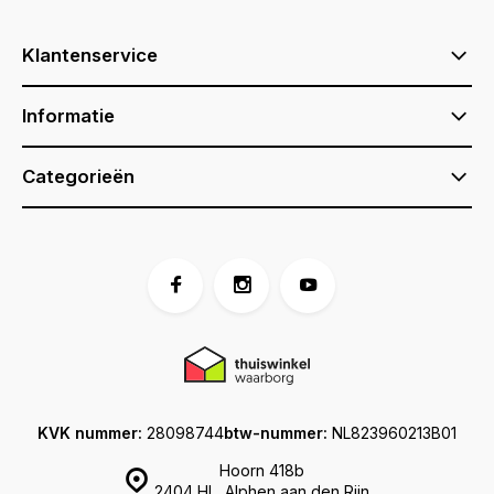
Klantenservice
Informatie
Categorieën
KVK nummer:
28098744
btw-nummer:
NL823960213B01
Hoorn 418b
2404 HL, Alphen aan den Rijn