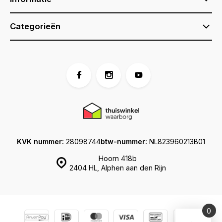
Categorieën
KVK nummer:
28098744
btw-nummer:
NL823960213B01
Hoorn 418b
2404 HL, Alphen aan den Rijn
0
Vergelijk