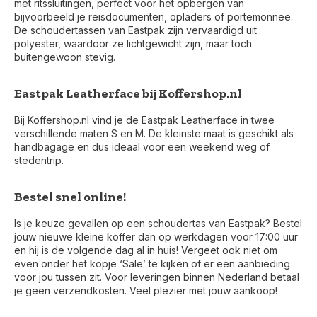
met ritssluitingen, perfect voor het opbergen van
bijvoorbeeld je reisdocumenten, opladers of portemonnee.
De schoudertassen van Eastpak zijn vervaardigd uit
polyester, waardoor ze lichtgewicht zijn, maar toch
buitengewoon stevig.
Eastpak Leatherface bij Koffershop.nl
Bij Koffershop.nl vind je de Eastpak Leatherface in twee
verschillende maten S en M. De kleinste maat is geschikt als
handbagage en dus ideaal voor een weekend weg of
stedentrip.
Bestel snel online!
Is je keuze gevallen op een schoudertas van Eastpak? Bestel
jouw nieuwe kleine koffer dan op werkdagen voor 17:00 uur
en hij is de volgende dag al in huis! Vergeet ook niet om
even onder het kopje ‘Sale’ te kijken of er een aanbieding
Voor 17:00 besteld, is vandaag verzonden (ma-vr)
voor jou tussen zit. Voor leveringen binnen Nederland betaal
je geen verzendkosten. Veel plezier met jouw aankoop!