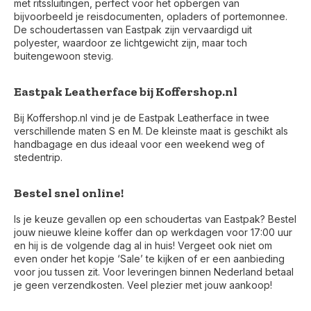
met ritssluitingen, perfect voor het opbergen van
bijvoorbeeld je reisdocumenten, opladers of portemonnee.
De schoudertassen van Eastpak zijn vervaardigd uit
polyester, waardoor ze lichtgewicht zijn, maar toch
buitengewoon stevig.
Eastpak Leatherface bij Koffershop.nl
Bij Koffershop.nl vind je de Eastpak Leatherface in twee
verschillende maten S en M. De kleinste maat is geschikt als
handbagage en dus ideaal voor een weekend weg of
stedentrip.
Bestel snel online!
Is je keuze gevallen op een schoudertas van Eastpak? Bestel
jouw nieuwe kleine koffer dan op werkdagen voor 17:00 uur
en hij is de volgende dag al in huis! Vergeet ook niet om
even onder het kopje ‘Sale’ te kijken of er een aanbieding
Voor 17:00 besteld, is vandaag verzonden (ma-vr)
voor jou tussen zit. Voor leveringen binnen Nederland betaal
je geen verzendkosten. Veel plezier met jouw aankoop!