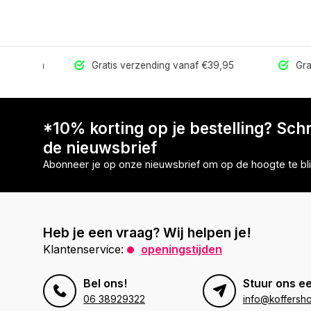
erzonden
Gratis verzending vanaf €39,95
Grati
*10% korting op je bestelling? Schri
de nieuwsbrief
Abonneer je op onze nieuwsbrief om op de hoogte te bli
Heb je een vraag? Wij helpen je!
Klantenservice:
openingstijden
Bel ons!
Stuur ons ee
06 38929322
info@koffersho