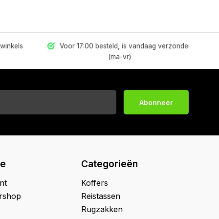
inkels
Voor 17:00 besteld, is vandaag verzonden
(ma-vr)
Abonneer
ie
Categorieën
nt
Koffers
ershop
Reistassen
Rugzakken