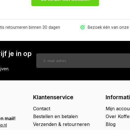
s retourneren binnen 30 dagen
Bezoek één van onze w
jf je in op
jven.
Klantenservice
Informat
Contact
Mijn accou
Bestellen en betalen
Over Koff
n mail!
Verzenden & retourneren
Blog
p.nl