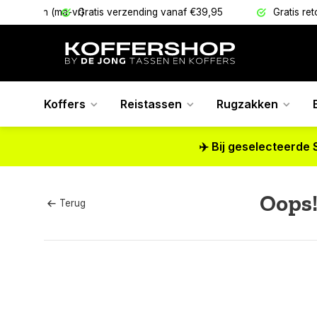
 verzonden (ma-vr)
Gratis verzending vanaf €39,95
Gratis re
Koffers
Reistassen
Rugzakken
✈️ Bij geselecteerde 
Oops
Terug