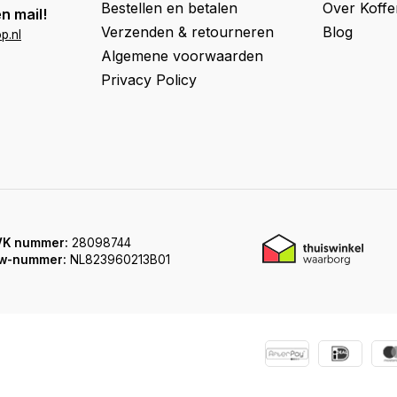
Bestellen en betalen
Over Koff
n mail!
Verzenden & retourneren
Blog
p.nl
Algemene voorwaarden
Privacy Policy
VK nummer:
28098744
w-nummer:
NL823960213B01