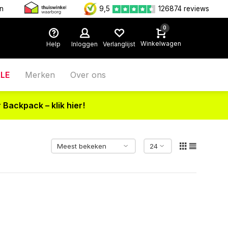
en
9,5
126874 reviews
0
Winkelwagen
Help
Inloggen
Verlanglijst
LE
Merken
Over ons
 Backpack – klik hier!