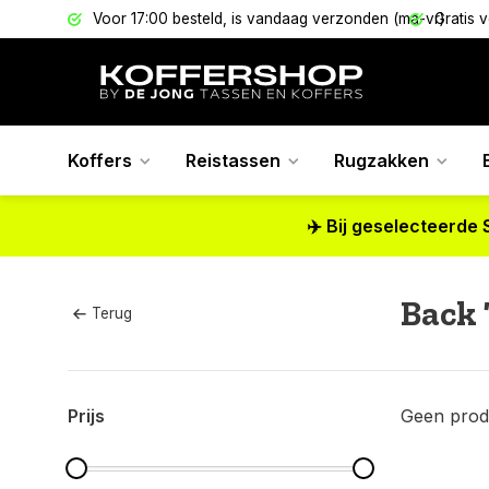
els
Voor 17:00 besteld, is vandaag verzonden (ma-vr)
Gratis 
Koffers
Reistassen
Rugzakken
✈️ Bij geselecteerde 
Back
Terug
Prijs
Geen prod