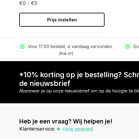
€0 - €5
Prijs instellen
els
Voor 17:00 besteld, is vandaag verzonden
Gra
(ma-vr)
*10% korting op je bestelling? Schri
de nieuwsbrief
Abonneer je op onze nieuwsbrief om op de hoogte te bli
Heb je een vraag? Wij helpen je!
Klantenservice:
now opened