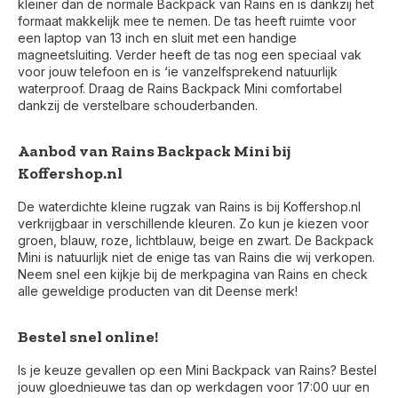
kleiner dan de normale Backpack van Rains en is dankzij het
formaat makkelijk mee te nemen. De tas heeft ruimte voor
een laptop van 13 inch en sluit met een handige
magneetsluiting. Verder heeft de tas nog een speciaal vak
voor jouw telefoon en is ‘ie vanzelfsprekend natuurlijk
waterproof. Draag de Rains Backpack Mini comfortabel
dankzij de verstelbare schouderbanden.
Aanbod van Rains Backpack Mini bij
Koffershop.nl
De waterdichte kleine rugzak van Rains is bij Koffershop.nl
verkrijgbaar in verschillende kleuren. Zo kun je kiezen voor
groen, blauw, roze, lichtblauw, beige en zwart. De Backpack
Mini is natuurlijk niet de enige tas van Rains die wij verkopen.
Neem snel een kijkje bij de merkpagina van Rains en check
alle geweldige producten van dit Deense merk!
Bestel snel online!
Voor 17:00 besteld, is vandaag verzonden (ma-vr)
Is je keuze gevallen op een Mini Backpack van Rains? Bestel
jouw gloednieuwe tas dan op werkdagen voor 17:00 uur en