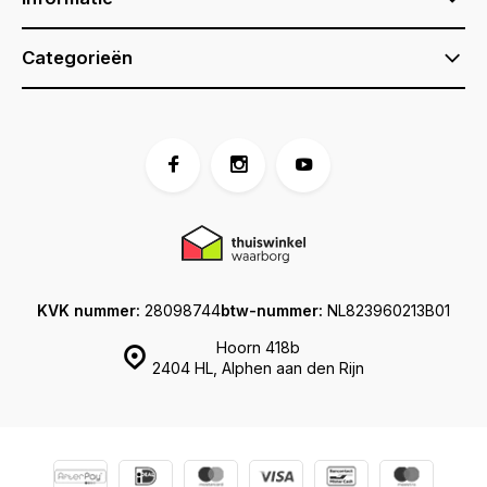
Categorieën
KVK nummer:
28098744
btw-nummer:
NL823960213B01
Hoorn 418b
2404 HL, Alphen aan den Rijn