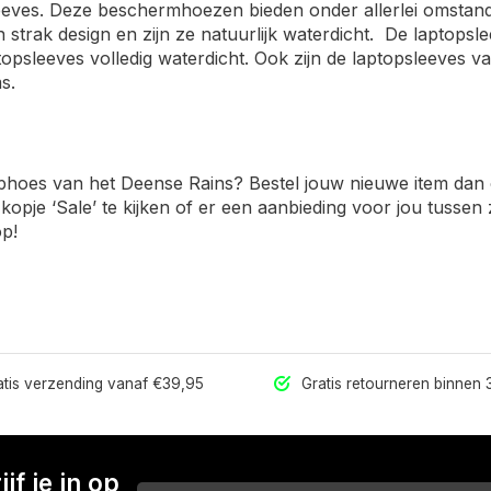
leeves. Deze beschermhoezen bieden onder allerlei omstand
 strak design en zijn ze natuurlijk waterdicht. De laptop
topsleeves volledig waterdicht. Ook zijn de laptopsleeves v
s.
tophoes van het Deense Rains? Bestel jouw nieuwe item dan
kopje ‘Sale’ te kijken of er een aanbieding voor jou tussen 
p!
tis verzending vanaf €39,95
Gratis retourneren binnen
jf je in op