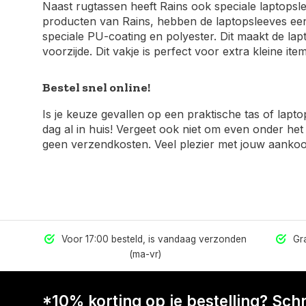
Naast rugtassen heeft Rains ook speciale laptops
producten van Rains, hebben de laptopsleeves een
speciale PU-coating en polyester. Dit maakt de lap
voorzijde. Dit vakje is perfect voor extra kleine item
Bestel snel online!
Is je keuze gevallen op een praktische tas of lap
dag al in huis! Vergeet ook niet om even onder het 
geen verzendkosten. Veel plezier met jouw aankoo
els
Voor 17:00 besteld, is vandaag verzonden
Gra
(ma-vr)
*10% korting op je bestelling? Schri