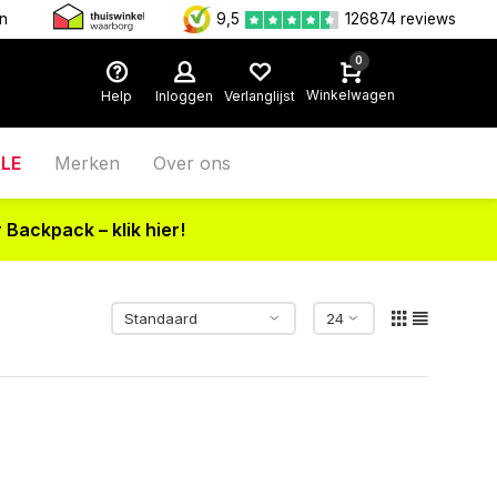
en
9,5
126874 reviews
0
Winkelwagen
Help
Inloggen
Verlanglijst
LE
Merken
Over ons
 Backpack – klik hier!