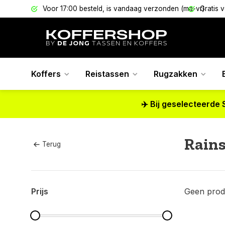
els
Voor 17:00 besteld, is vandaag verzonden (ma-vr)
Gratis 
Koffers
Reistassen
Rugzakken
✈️ Bij geselecteerde 
Rains
Terug
Prijs
Geen prod