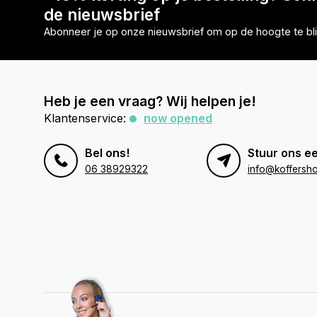
de nieuwsbrief
Abonneer je op onze nieuwsbrief om op de hoogte te bli
Heb je een vraag? Wij helpen je!
Klantenservice:
now opened
Bel ons!
Stuur ons ee
06 38929322
info@koffersho