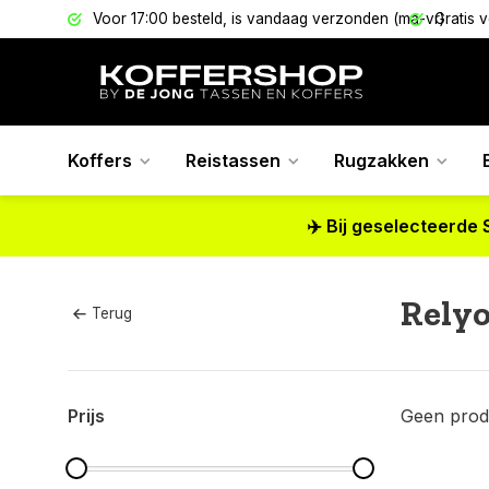
els
Voor 17:00 besteld, is vandaag verzonden (ma-vr)
Gratis 
Koffers
Reistassen
Rugzakken
✈️ Bij geselecteerde 
Rely
Terug
Prijs
Geen prod