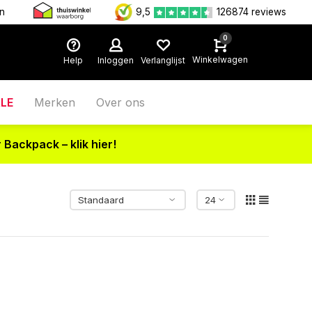
en
9,5
126874 reviews
0
Winkelwagen
Help
Inloggen
Verlanglijst
LE
Merken
Over ons
 Backpack – klik hier!