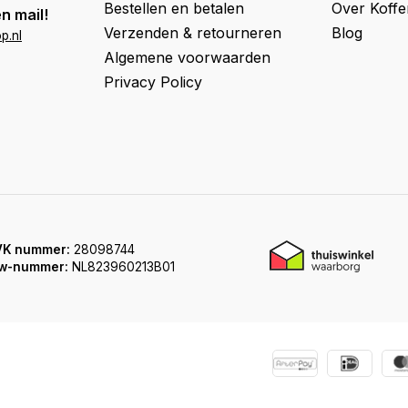
Bestellen en betalen
Over Koff
n mail!
Verzenden & retourneren
Blog
p.nl
Algemene voorwaarden
Privacy Policy
VK nummer:
28098744
w-nummer:
NL823960213B01