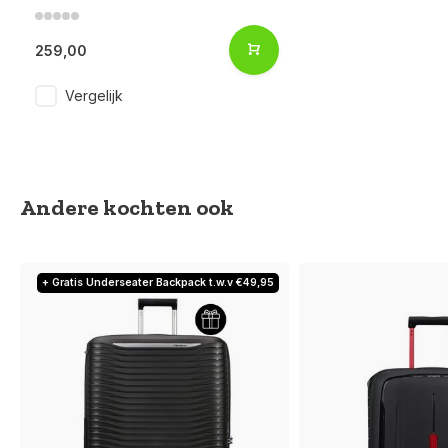
259,00
Vergelijk
Andere kochten ook
+ Gratis Underseater Backpack t.w.v €49,95