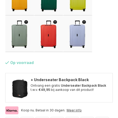
Op voorraad
+ Underseater Backpack Black
Ontvang een gratis
Underseater Backpack Black
t.w.v.
€49,95
bij aankoop van dit product!
Voor 17:00 besteld, is vandaag verzonden (ma-vr)
Koop nu. Betaal in 30 dagen.
Meer info