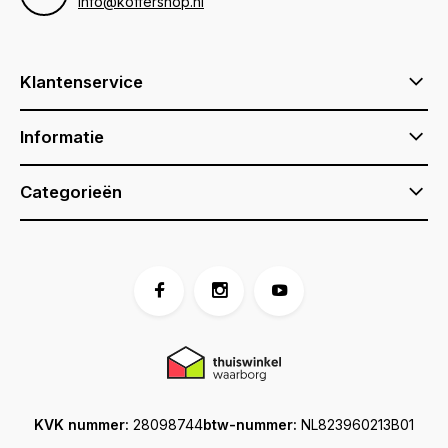
info@koffershop.nl
Klantenservice
Informatie
Categorieën
KVK nummer:
28098744
btw-nummer:
NL823960213B01