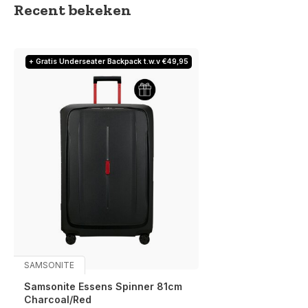
Recent bekeken
+ Gratis Underseater Backpack t.w.v €49,95
SAMSONITE
Samsonite Essens Spinner 81cm
Charcoal/Red