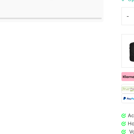
-
Ac
Ho
Vo