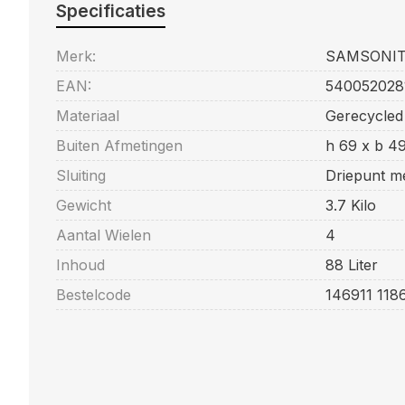
Specificaties
Merk:
SAMSONI
EAN:
540052028
Materiaal
Gerecycled
Buiten Afmetingen
h 69 x b 4
Sluiting
Driepunt m
Gewicht
3.7 Kilo
Aantal Wielen
4
Inhoud
88 Liter
Bestelcode
146911 118