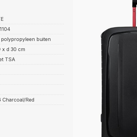
TE
1104
 polypropyleen buiten
9 x d 30 cm
et TSA
6 Charcoal/Red