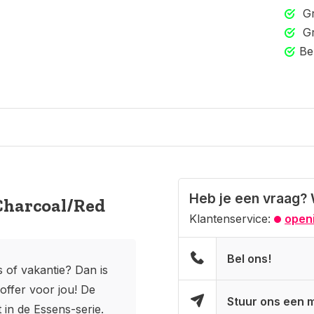
Gr
Gr
Be
Heb je een vraag? 
Charcoal/Red
Klantenservice:
openi
Bel ons!
s of vakantie? Dan is
offer voor jou! De
Stuur ons een m
in de Essens-serie.