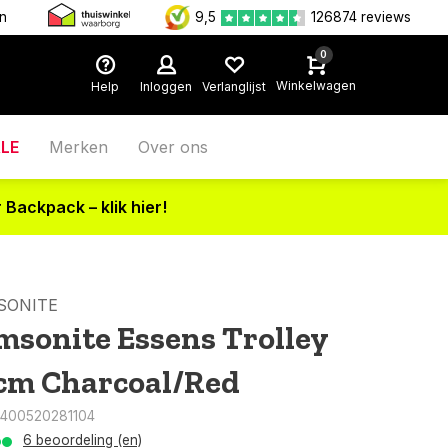
en
9,5
126874 reviews
0
Winkelwagen
Help
Inloggen
Verlanglijst
LE
Merken
Over ons
 Backpack – klik hier!
SONITE
msonite Essens Trolley
cm Charcoal/Red
5400520281104
6 beoordeling (en)