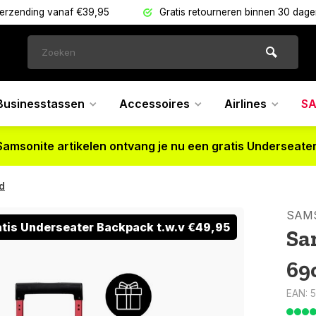
verzending vanaf €39,95
Gratis retourneren binnen 30 dag
Businesstassen
Accessoires
Airlines
SA
Samsonite artikelen ontvang je nu een gratis Underseater
d
SAM
atis Underseater Backpack t.w.v €49,95
Sa
69
EAN: 