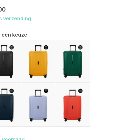
00
s verzending
 een keuze
 voorraad