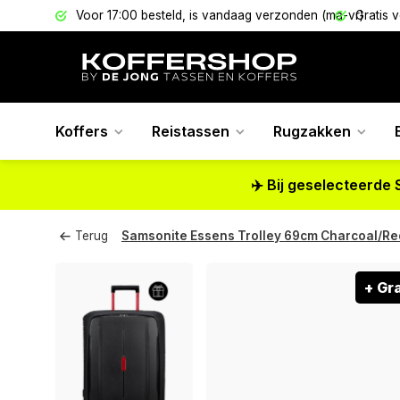
els
Voor 17:00 besteld, is vandaag verzonden (ma-vr)
Gratis 
Koffers
Reistassen
Rugzakken
✈️ Bij geselecteerde 
Terug
Samsonite Essens Trolley 69cm Charcoal/Re
+ Gr