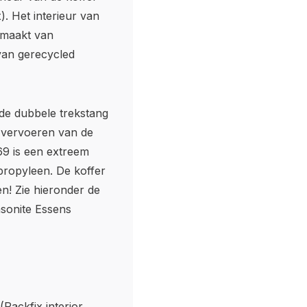
. Het interieur van
emaakt van
van gerecycled
 de dubbele trekstang
t vervoeren van de
69 is een extreem
propyleen. De koffer
en! Zie hieronder de
onite Essens
Packfix interior