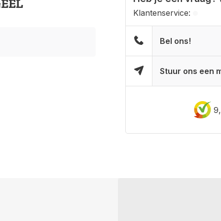
GEEL
Klantenservice:
Bel ons!
Stuur ons een m
9