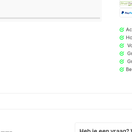
Ac
Ho
Vo
Gr
Gr
Be
Heb je een vraag? 