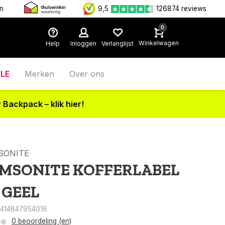
en
9,5
126874 reviews
0
Winkelwagen
Help
Inloggen
Verlanglijst
LE
Merken
Over ons
 Backpack – klik hier!
SONITE
MSONITE KOFFERLABEL
 GEEL
5414847954016
0 beoordeling (en)