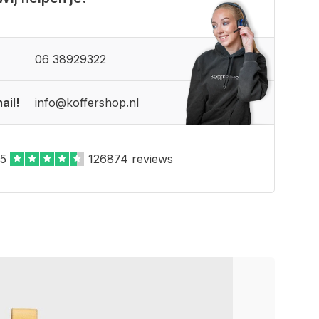
06 38929322
ail!
info@koffershop.nl
,5
126874 reviews