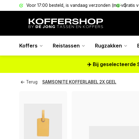
els
Voor 17:00 besteld, is vandaag verzonden (ma-vr)
Gratis 
Koffers
Reistassen
Rugzakken
✈️ Bij geselecteerde 
Terug
SAMSONITE KOFFERLABEL 2X GEEL