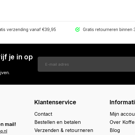
tis verzending vanaf €39,95
Gratis retourneren binnen
jf je in op
jven.
Klantenservice
Informat
Contact
Mijn accou
Bestellen en betalen
Over Koff
n mail!
Verzenden & retourneren
Blog
p.nl