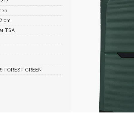
1317
een
32 cm
et TSA
39 FOREST GREEN