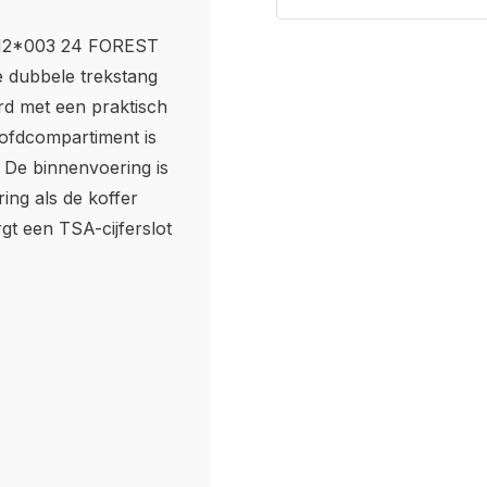
H2*003 24 FOREST
e dubbele trekstang
rd met een praktisch
oofdcompartiment is
. De binnenvoering is
ing als de koffer
gt een TSA-cijferslot