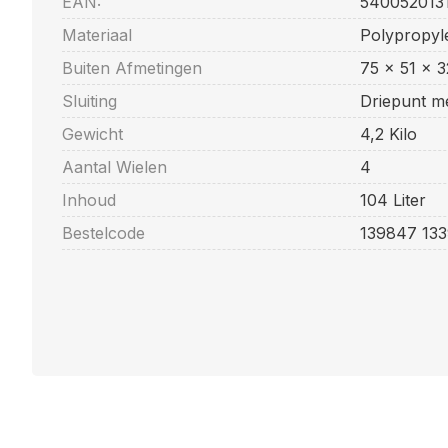
EAN:
540052013
Materiaal
Polypropyl
Buiten Afmetingen
75 x 51 x 
Sluiting
Driepunt m
Gewicht
4,2 Kilo
Aantal Wielen
4
Inhoud
104 Liter
Bestelcode
139847 13