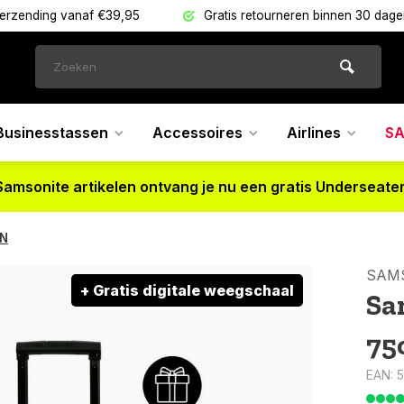
verzending vanaf €39,95
Gratis retourneren binnen 30 dag
Businesstassen
Accessoires
Airlines
SA
Samsonite artikelen ontvang je nu een gratis Underseater
EN
SAM
+ Gratis digitale weegschaal
Sa
75
EAN: 