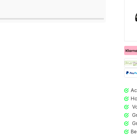
Ac
Ho
Vo
Gr
Gr
Be