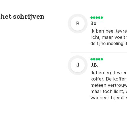
 het schrijven
B
Bo
Ik ben heel tevr
licht, maar voelt
de fijne indeling
J
J.B.
Ik ben erg tevr
koffer. De koffer
meteen vertrouwen
maar toch licht, 
wanneer hij volle
De indeling aan d