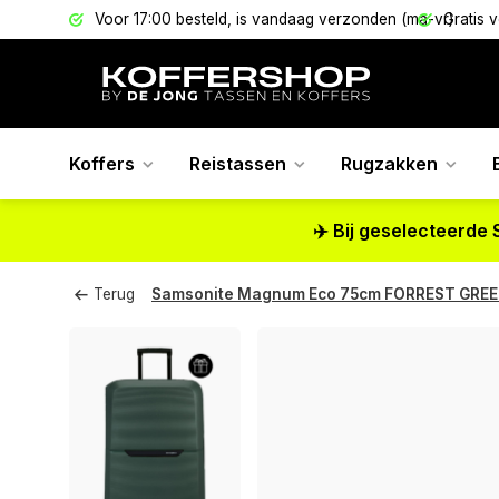
els
Voor 17:00 besteld, is vandaag verzonden (ma-vr)
Gratis 
Koffers
Reistassen
Rugzakken
✈️ Bij geselecteerde 
Terug
Samsonite Magnum Eco 75cm FORREST GRE