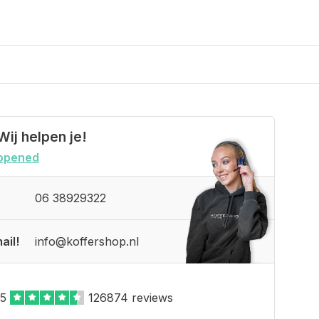
Wij helpen je!
opened
06 38929322
ail!
info@koffershop.nl
,5
126874 reviews