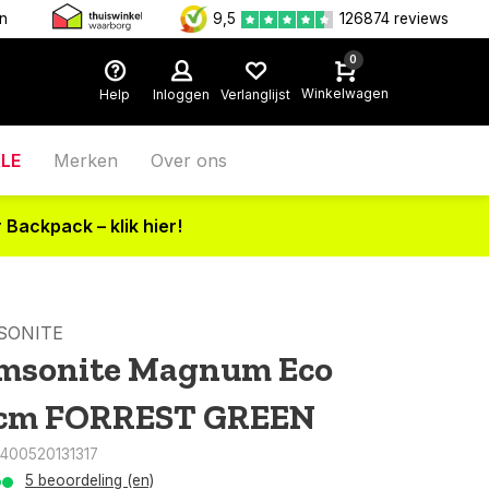
en
9,5
126874 reviews
0
Winkelwagen
Help
Inloggen
Verlanglijst
LE
Merken
Over ons
 Backpack – klik hier!
SONITE
msonite Magnum Eco
cm FORREST GREEN
5400520131317
5 beoordeling (en)