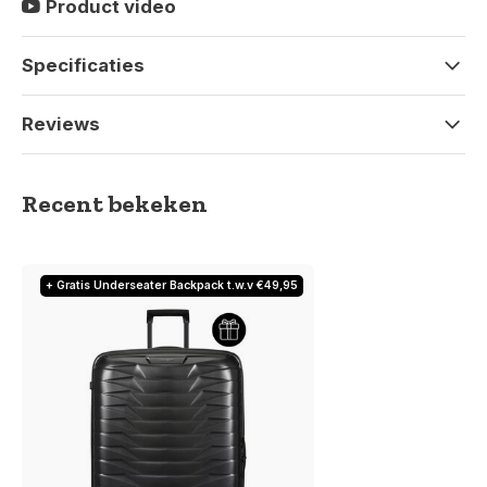
Product video
Specificaties
Reviews
Recent bekeken
+ Gratis Underseater Backpack t.w.v €49,95