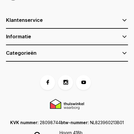
Klantenservice
Informatie
Categorieën
KVK nummer:
28098744
btw-nummer:
NL823960213B01
Hoorn 418b