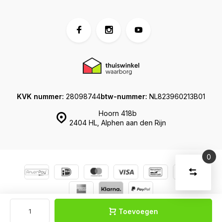
KVK nummer:
28098744
btw-nummer:
NL823960213B01
Hoorn 418b
2404 HL, Alphen aan den Rijn
0
Vergelijk
Start
producte
U
Verwijder
heeft
alle
© Koffershop
Sitemap
producten
vergelijki
geen
Toevoegen
artikelen