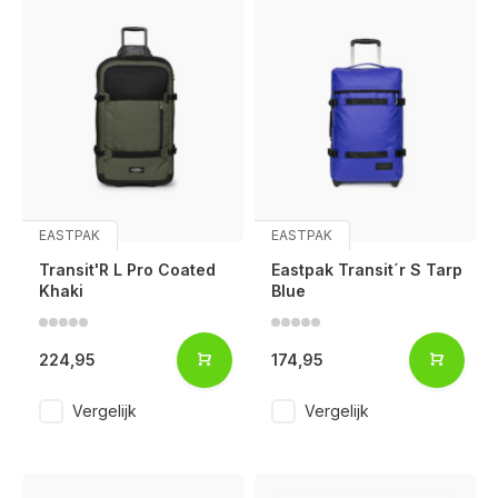
EASTPAK
EASTPAK
Transit'R L Pro Coated
Eastpak Transit´r S Tarp
Khaki
Blue
224,95
174,95
Vergelijk
Vergelijk
Voor 17:00 besteld, is vandaag verzonden (ma-vr)