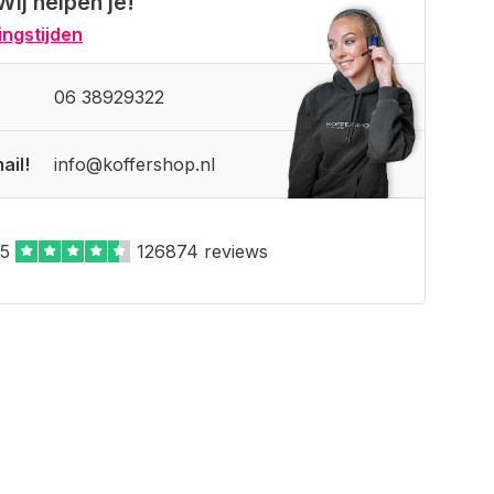
Wij helpen je!
ngstijden
06 38929322
ail!
info@koffershop.nl
,5
126874 reviews