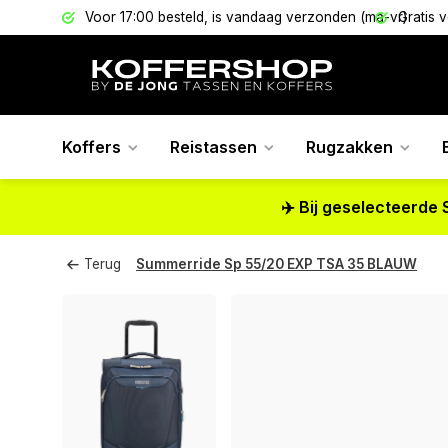
els
Voor 17:00 besteld, is vandaag verzonden (ma-vr)
Gratis 
Koffers
Reistassen
Rugzakken
✈️ Bij geselecteerde 
Terug
Summerride Sp 55/20 EXP TSA 35 BLAUW