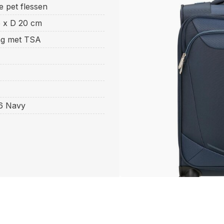
 pet flessen
5 x D 20 cm
ing met TSA
6 Navy