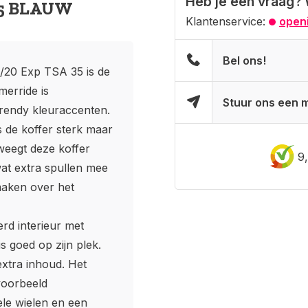
Heb je een vraag? 
35 BLAUW
Klantenservice:
openi
Bel ons!
/20 Exp TSA 35 is de
erride is
Stuur ons een m
rendy kleuraccenten.
s de koffer sterk maar
weegt deze koffer
9
 wat extra spullen mee
maken over het
rd interieur met
is goed op zijn plek.
 extra inhoud. Het
voorbeeld
le wielen en een