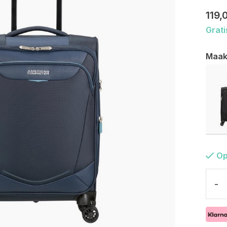
119,
Grati
Maak
Op
-