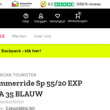
en
9,5
126874 reviews
0
Winkelwagen
Help
Inloggen
Verlanglijst
LE
Merken
Over ons
 Backpack – klik hier!
ICAN TOURISTER
mmerride Sp 55/20 EXP
A 35 BLAUW
5400520355591
0 beoordeling (en)