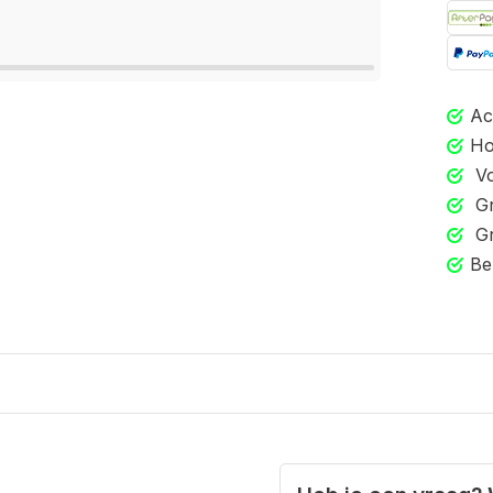
Ac
Ho
Vo
Gr
Gr
Be