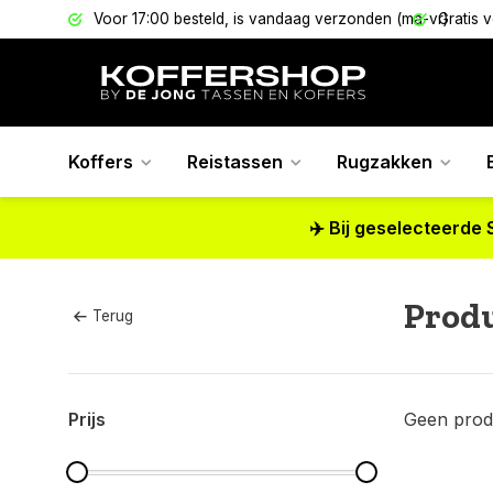
els
Voor 17:00 besteld, is vandaag verzonden (ma-vr)
Gratis 
Koffers
Reistassen
Rugzakken
✈️ Bij geselecteerde 
Produ
Terug
Prijs
Geen prod