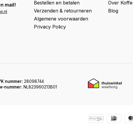
Bestellen en betalen
Over Koff
n mail!
Verzenden & retourneren
Blog
p.nl
Algemene voorwaarden
Privacy Policy
VK nummer:
28098744
w-nummer:
NL823960213B01