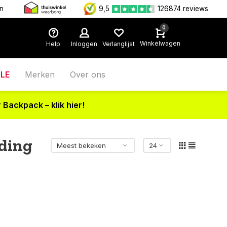
en
9,5
126874 reviews
0
Winkelwagen
Help
Inloggen
Verlanglijst
LE
Merken
Over ons
 Backpack – klik hier!
eding