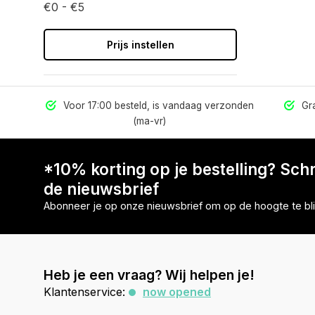
€0 - €5
Prijs instellen
els
Voor 17:00 besteld, is vandaag verzonden
Gra
(ma-vr)
*10% korting op je bestelling? Schri
de nieuwsbrief
Abonneer je op onze nieuwsbrief om op de hoogte te bli
Heb je een vraag? Wij helpen je!
Klantenservice:
now opened