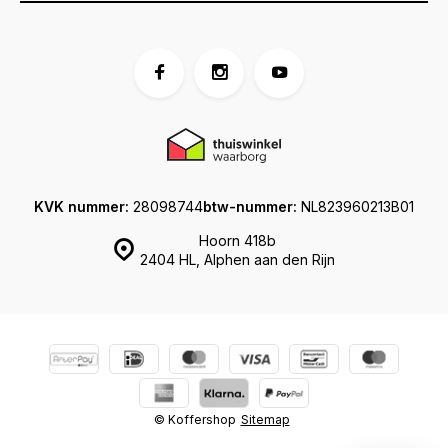
KVK nummer:
28098744
btw-nummer:
NL823960213B01
Hoorn 418b
2404 HL, Alphen aan den Rijn
© Koffershop
Sitemap