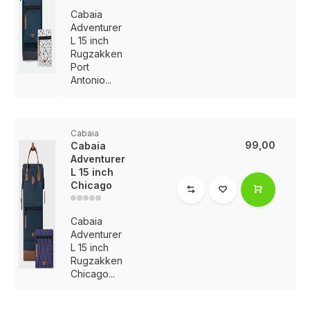
Cabaia
Adventurer
L 15 inch
Rugzakken
Port
Antonio...
Cabaia
99,00
Cabaia
Adventurer
L 15 inch
Chicago
Cabaia
Adventurer
L 15 inch
Rugzakken
Voor 17:00 besteld, is vandaag verzonden (ma-vr)
Chicago...