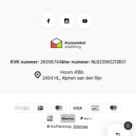
KVK nummer:
28098744
btw-nummer:
NL823960213B01
Hoorn 418b
2404 HL, Alphen aan den Rijn
0
© Koffershop
Sitemap
Vergelijk
Start