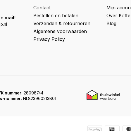
Contact
Mijn accou
Bestellen en betalen
Over Koff
n mail!
Verzenden & retourneren
Blog
p.nl
Algemene voorwaarden
Privacy Policy
VK nummer:
28098744
w-nummer:
NL823960213B01