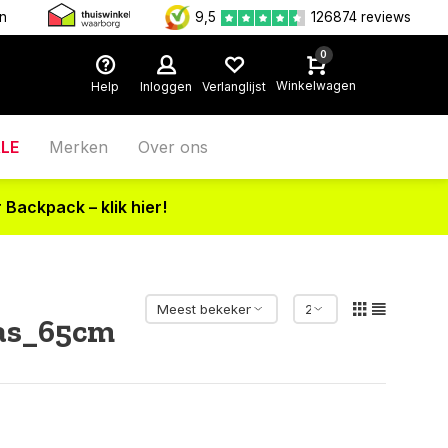
en
9,5
126874 reviews
0
Winkelwagen
Help
Inloggen
Verlanglijst
LE
Merken
Over ons
 Backpack – klik hier!
as_65cm