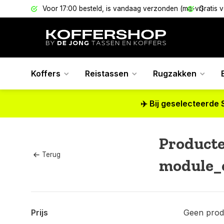
els
Voor 17:00 besteld, is vandaag verzonden (ma-vr)
Gratis 
Koffers
Reistassen
Rugzakken
✈️ Bij geselecteerde 
Product
Terug
module_
Prijs
Geen prod