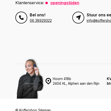
Klantenservice:
openingstijden
Bel ons!
Stuur ons ee
06 38929322
info@koffersho
Hoorn 418b
K
2404 HL, Alphen aan den Rijn
bt
© Koffershop
Sitemap