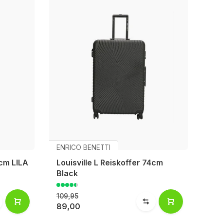
ENRICO BENETTI
4cm LILA
Louisville L Reiskoffer 74cm
Black
109,95
89,00