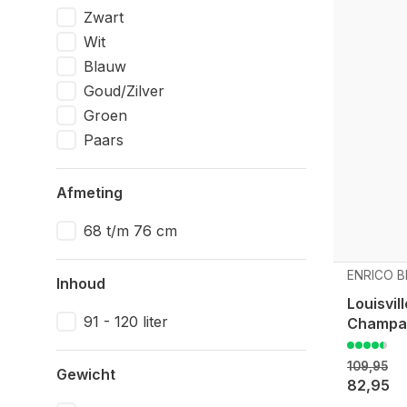
Zwart
Wit
Blauw
Goud/Zilver
Groen
Paars
Afmeting
68 t/m 76 cm
ENRICO B
Inhoud
Louisvil
91 - 120 liter
Champa
109,95
Gewicht
82,95