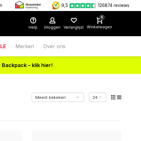
en
9,5
126874 reviews
0
Winkelwagen
Help
Inloggen
Verlanglijst
LE
Merken
Over ons
 Backpack – klik hier!