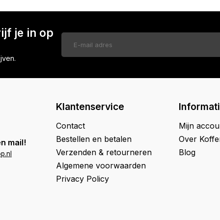
jf je in op
jven.
Klantenservice
Informat
Contact
Mijn accou
Bestellen en betalen
Over Koff
n mail!
Verzenden & retourneren
Blog
p.nl
Algemene voorwaarden
Privacy Policy