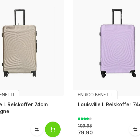
ENETTI
ENRICO BENETTI
le L Reiskoffer 74cm
Louisville L Reiskoffer 7
gne
109,95
79,90