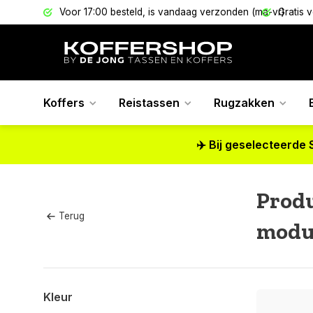
els
Voor 17:00 besteld, is vandaag verzonden (ma-vr)
Gratis 
Koffers
Reistassen
Rugzakken
✈️ Bij geselecteerde 
Prod
Terug
modul
Kleur