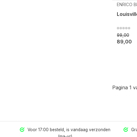
ENRICO B
Louisvil
99,00
89,00
Pagina 1 v
els
Voor 17:00 besteld, is vandaag verzonden
Gra
(ma-vr)