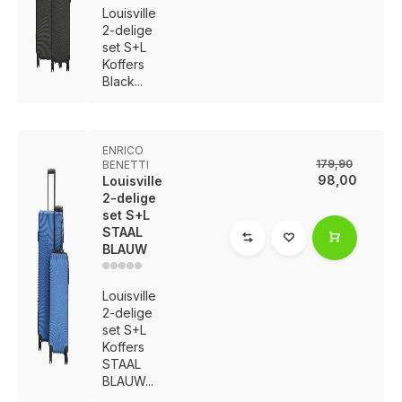
Louisville
2-delige
set S+L
Koffers
Black...
ENRICO
179,90
BENETTI
98,00
Louisville
2-delige
set S+L
STAAL
BLAUW
Louisville
2-delige
set S+L
Voor 17:00 besteld, is vandaag verzonden (ma-vr)
Koffers
STAAL
BLAUW...