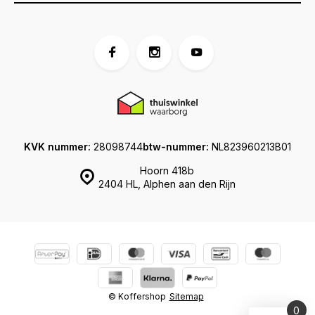
KVK nummer:
28098744
btw-nummer:
NL823960213B01
Hoorn 418b
2404 HL, Alphen aan den Rijn
© Koffershop
Sitemap
0