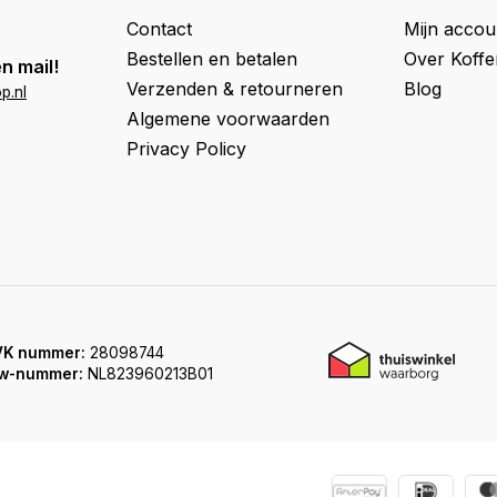
Contact
Mijn accou
Bestellen en betalen
Over Koff
n mail!
Verzenden & retourneren
Blog
p.nl
Algemene voorwaarden
Privacy Policy
VK nummer:
28098744
w-nummer:
NL823960213B01