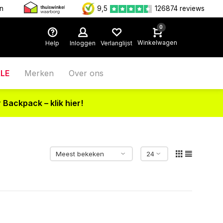
en
9,5
126874 reviews
0
Winkelwagen
Help
Inloggen
Verlanglijst
LE
Merken
Over ons
 Backpack – klik hier!