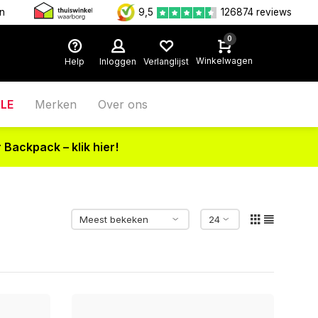
en
9,5
126874 reviews
0
Winkelwagen
Help
Inloggen
Verlanglijst
LE
Merken
Over ons
 Backpack – klik hier!