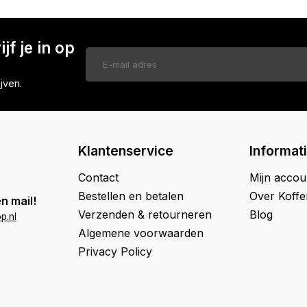
jf je in op
jven.
Klantenservice
Informat
Contact
Mijn accou
Bestellen en betalen
Over Koff
n mail!
Verzenden & retourneren
Blog
p.nl
Algemene voorwaarden
Privacy Policy