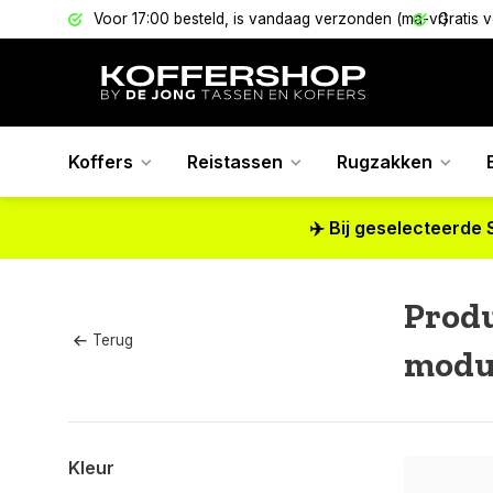
els
Voor 17:00 besteld, is vandaag verzonden (ma-vr)
Gratis 
Koffers
Reistassen
Rugzakken
✈️ Bij geselecteerde 
Prod
Terug
modu
Kleur