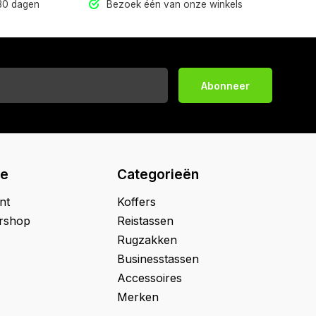
 30 dagen
Bezoek één van onze winkels
Abonneer
ie
Categorieën
nt
Koffers
ershop
Reistassen
Rugzakken
Businesstassen
Accessoires
Merken