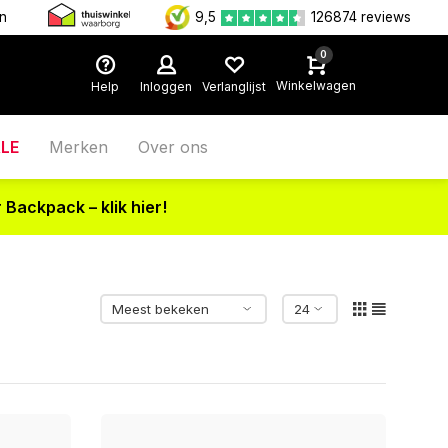
en
9,5
126874 reviews
0
Winkelwagen
Help
Inloggen
Verlanglijst
LE
Merken
Over ons
 Backpack – klik hier!