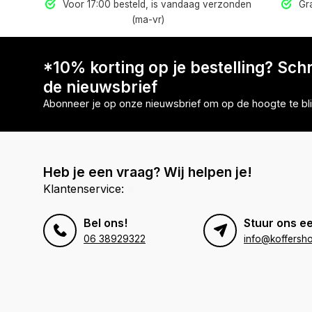
els
Voor 17:00 besteld, is vandaag verzonden
Gra
(ma-vr)
*10% korting op je bestelling? Schri
de nieuwsbrief
Abonneer je op onze nieuwsbrief om op de hoogte te bli
Heb je een vraag? Wij helpen je!
Klantenservice:
Bel ons!
Stuur ons ee
06 38929322
info@koffersho