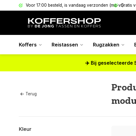
els
Voor 17:00 besteld, is vandaag verzonden (ma-vr)
Gratis 
Koffers
Reistassen
Rugzakken
✈️ Bij geselecteerde 
Prod
Terug
modu
Kleur