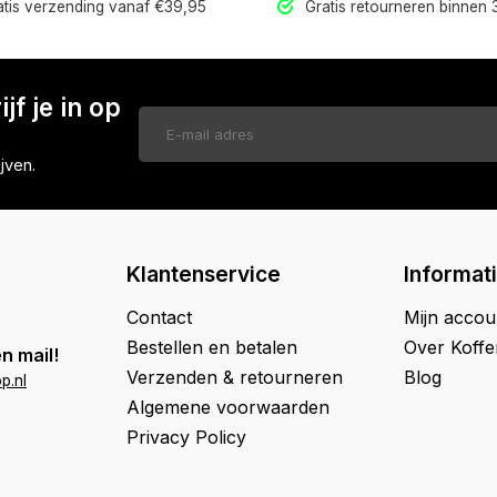
tis verzending vanaf €39,95
Gratis retourneren binnen
jf je in op
jven.
Klantenservice
Informat
Contact
Mijn accou
Bestellen en betalen
Over Koff
n mail!
Verzenden & retourneren
Blog
p.nl
Algemene voorwaarden
Privacy Policy