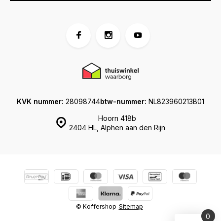
KVK nummer:
28098744
btw-nummer:
NL823960213B01
Hoorn 418b
2404 HL, Alphen aan den Rijn
© Koffershop
Sitemap
0