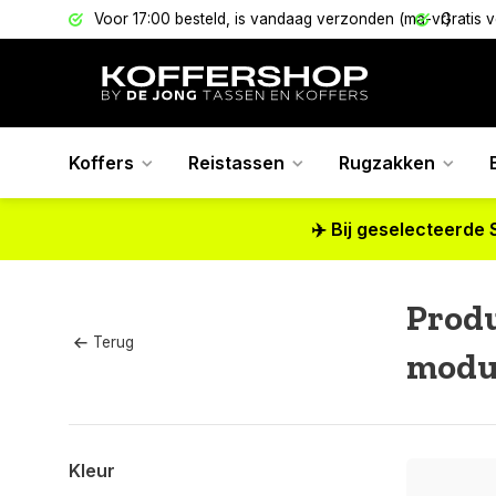
els
Voor 17:00 besteld, is vandaag verzonden (ma-vr)
Gratis 
Koffers
Reistassen
Rugzakken
✈️ Bij geselecteerde 
Prod
Terug
modul
Kleur