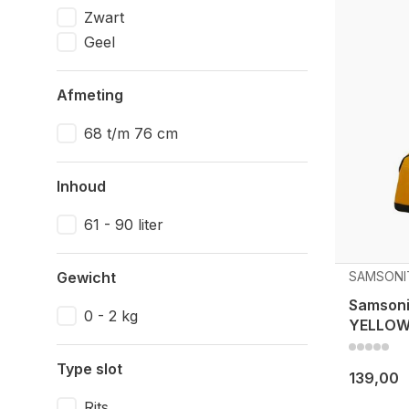
Zwart
Geel
Afmeting
68 t/m 76 cm
Inhoud
61 - 90 liter
Gewicht
SAMSONI
Samsonit
0 - 2 kg
YELLO
Type slot
139,00
Rits