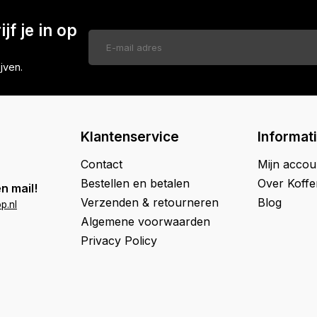
jf je in op
jven.
Klantenservice
Informat
Contact
Mijn accou
Bestellen en betalen
Over Koff
n mail!
Verzenden & retourneren
Blog
p.nl
Algemene voorwaarden
Privacy Policy