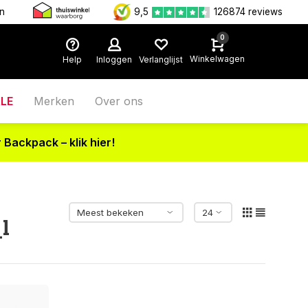
en
9,5
126874 reviews
0
Winkelwagen
Help
Inloggen
Verlanglijst
LE
Merken
Over ons
 Backpack – klik hier!
l