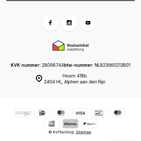
KVK nummer:
28098744
btw-nummer:
NL823960213B01
Hoorn 418b
2404 HL, Alphen aan den Rijn
© Koffershop
Sitemap