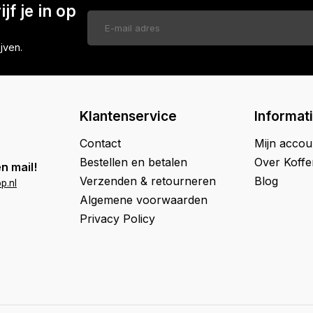
jf je in op
jven.
Klantenservice
Informat
Contact
Mijn accou
Bestellen en betalen
Over Koff
n mail!
Verzenden & retourneren
Blog
p.nl
Algemene voorwaarden
Privacy Policy