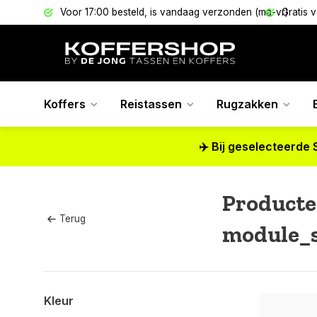
els
Voor 17:00 besteld, is vandaag verzonden (ma-vr)
Gratis 
Koffers
Reistassen
Rugzakken
✈️ Bij geselecteerde 
Producte
Terug
module_s
Kleur