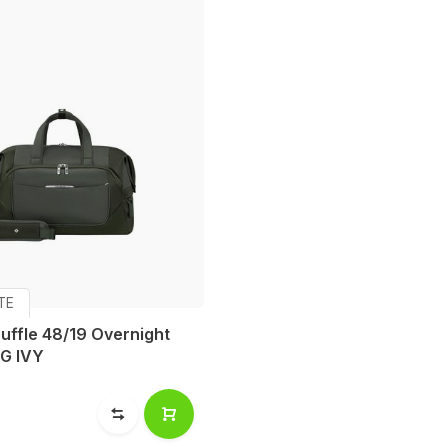
TE
Duffle 48/19 Overnight
G IVY