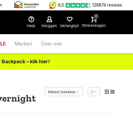
en
9,5
126874 reviews
0
Winkelwagen
Help
Inloggen
Verlanglijst
LE
Merken
Over ons
 Backpack – klik hier!
vernight