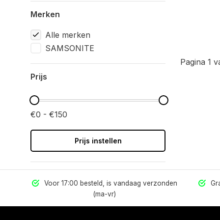
Merken
Alle merken
SAMSONITE
Pagina 1 v
Prijs
€0 - €150
Prijs instellen
els
Voor 17:00 besteld, is vandaag verzonden
Gra
(ma-vr)