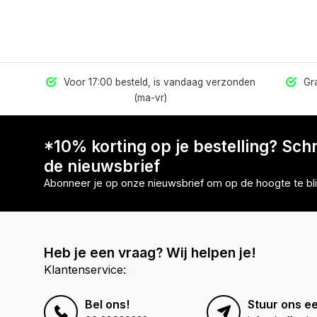
els
Voor 17:00 besteld, is vandaag verzonden
Gra
(ma-vr)
*10% korting op je bestelling? Schri
de nieuwsbrief
Abonneer je op onze nieuwsbrief om op de hoogte te bli
Heb je een vraag? Wij helpen je!
Klantenservice:
Bel ons!
Stuur ons ee