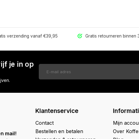
tis verzending vanaf €39,95
Gratis retourneren binnen
jf je in op
jven.
Klantenservice
Informat
Contact
Mijn accou
Bestellen en betalen
Over Koff
n mail!