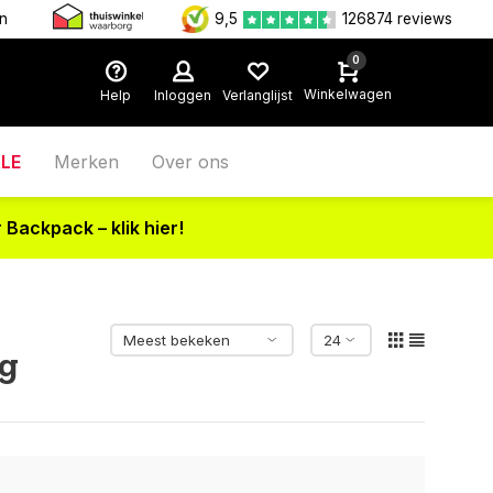
en
9,5
126874 reviews
0
Winkelwagen
Help
Inloggen
Verlanglijst
LE
Merken
Over ons
 Backpack – klik hier!
ag