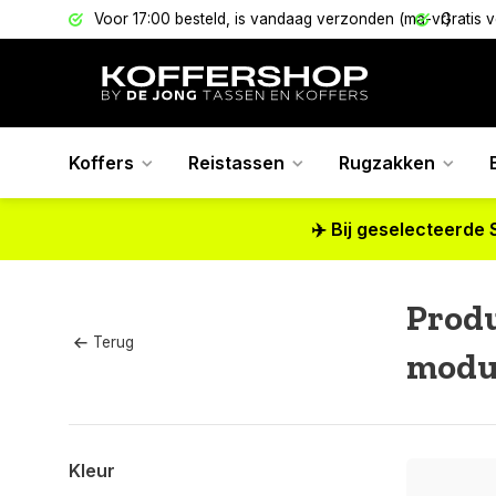
els
Voor 17:00 besteld, is vandaag verzonden (ma-vr)
Gratis 
Koffers
Reistassen
Rugzakken
✈️ Bij geselecteerde 
Prod
Terug
modu
Kleur