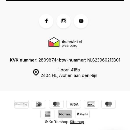
KVK nummer:
28098744
btw-nummer:
NL823960213B01
Hoorn 418b
2404 HL, Alphen aan den Rijn
© Koffershop
Sitemap