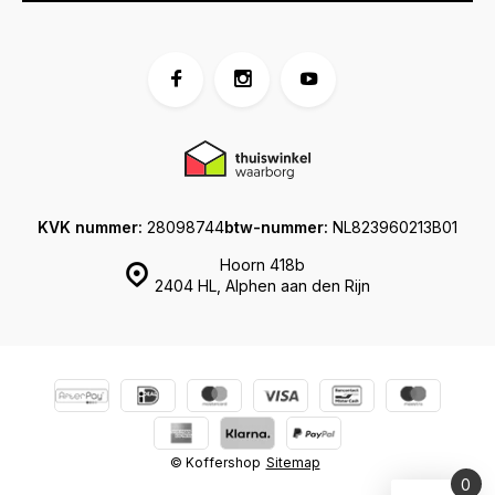
KVK nummer:
28098744
btw-nummer:
NL823960213B01
Hoorn 418b
2404 HL, Alphen aan den Rijn
© Koffershop
Sitemap
0