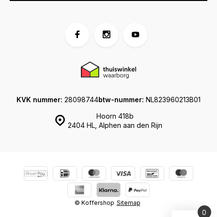
KVK nummer:
28098744
btw-nummer:
NL823960213B01
Hoorn 418b
2404 HL, Alphen aan den Rijn
© Koffershop
Sitemap
0