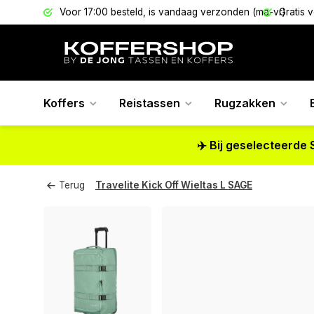
els
Voor 17:00 besteld, is vandaag verzonden (ma-vr)
Gratis 
Koffers
Reistassen
Rugzakken
✈️ Bij geselecteerde 
Terug
Travelite Kick Off Wieltas L SAGE