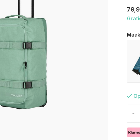
79,
Grati
Maak
Op
-