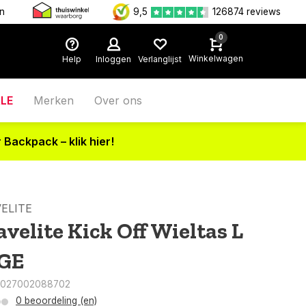
en
9,5
126874 reviews
0
Winkelwagen
Help
Inloggen
Verlanglijst
LE
Merken
Over ons
 Backpack – klik hier!
ELITE
avelite Kick Off Wieltas L
GE
4027002088702
0 beoordeling (en)