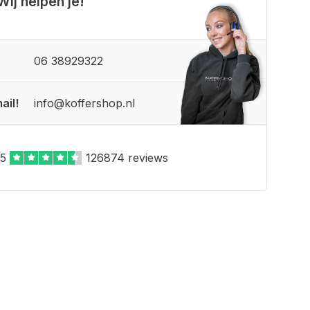
Wij helpen je!
06 38929322
ail!
info@koffershop.nl
,5
126874 reviews