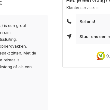
Heb je een vraag? 
E
Klantenservice:
Bel ons!
e) is een groot
n ruim
Stuur ons een m
sluiting.
 opbergvakken.
gepakt zitten. Met de
9
 reistas is
kstang of als een