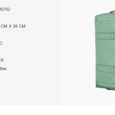
E
88702
 CM X 26 CM
LO
ER
lbei