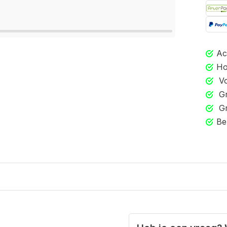
Ac
Ho
Vo
Gr
Gr
Be