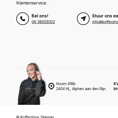
Klantenservice:
Bel ons!
Stuur ons ee
06 38929322
info@koffersho
Hoorn 418b
K
2404 HL, Alphen aan den Rijn
bt
© Koffershop
Sitemap