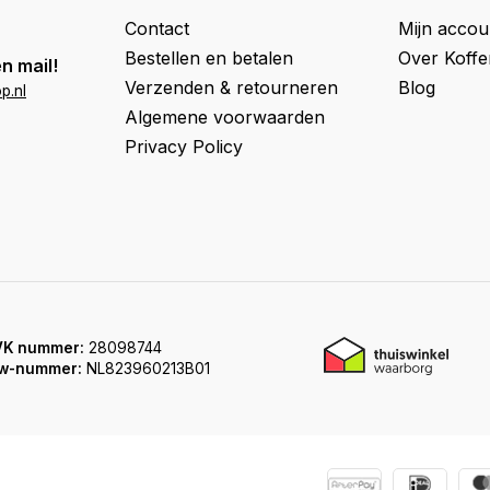
Contact
Mijn accou
Bestellen en betalen
Over Koff
n mail!
Verzenden & retourneren
Blog
p.nl
Algemene voorwaarden
Privacy Policy
VK nummer:
28098744
w-nummer:
NL823960213B01