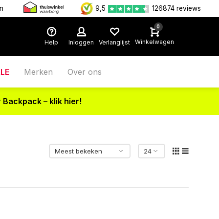
en
9,5
126874 reviews
0
Winkelwagen
Help
Inloggen
Verlanglijst
LE
Merken
Over ons
 Backpack – klik hier!