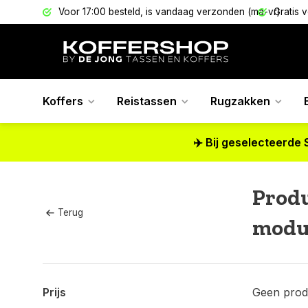
els
Voor 17:00 besteld, is vandaag verzonden (ma-vr)
Gratis 
Koffers
Reistassen
Rugzakken
✈️ Bij geselecteerde 
Prod
Terug
modul
Prijs
Geen prod