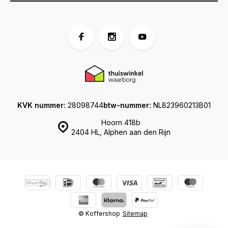
KVK nummer:
28098744
btw-nummer:
NL823960213B01
Hoorn 418b
2404 HL, Alphen aan den Rijn
© Koffershop
Sitemap