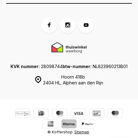
KVK nummer:
28098744
btw-nummer:
NL823960213B01
Hoorn 418b
2404 HL, Alphen aan den Rijn
© Koffershop
Sitemap