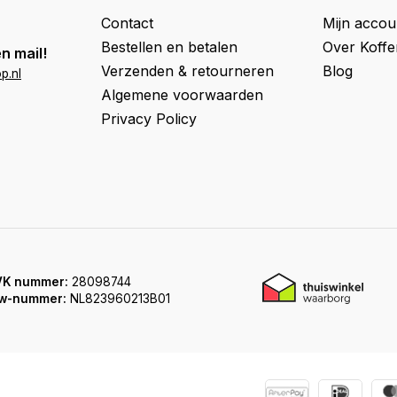
Contact
Mijn accou
Bestellen en betalen
Over Koff
n mail!
Verzenden & retourneren
Blog
p.nl
Algemene voorwaarden
Privacy Policy
VK nummer:
28098744
w-nummer:
NL823960213B01