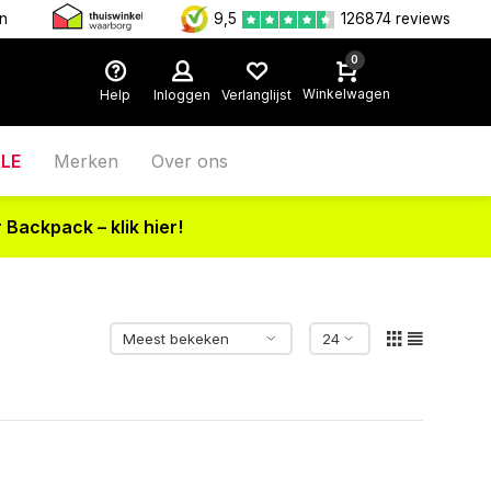
en
9,5
126874 reviews
0
Winkelwagen
Help
Inloggen
Verlanglijst
LE
Merken
Over ons
 Backpack – klik hier!