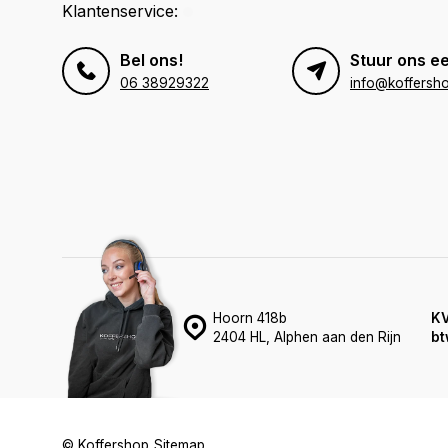
Klantenservice:
Bel ons!
Stuur ons ee
06 38929322
info@koffersho
Hoorn 418b
K
2404 HL, Alphen aan den Rijn
bt
© Koffershop
Sitemap