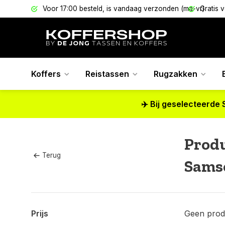
els
Voor 17:00 besteld, is vandaag verzonden (ma-vr)
Gratis 
Koffers
Reistassen
Rugzakken
✈️ Bij geselecteerde 
Produ
Terug
Samso
Prijs
Geen prod